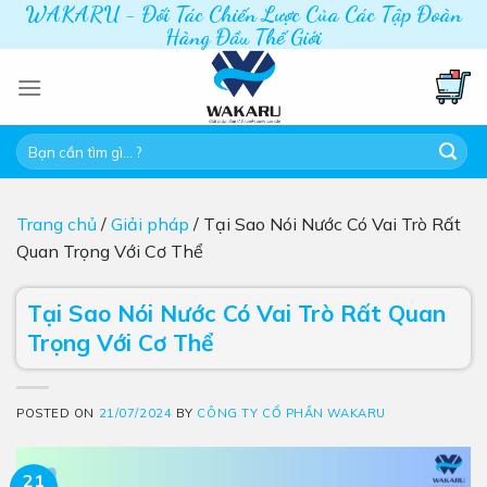
WAKARU - Đối Tác Chiến Lược Của Các Tập Đoàn
Skip
Hàng Đầu Thế Giới
to
content
Tìm
kiếm:
Trang chủ
/
Giải pháp
/
Tại Sao Nói Nước Có Vai Trò Rất
Quan Trọng Với Cơ Thể
Tại Sao Nói Nước Có Vai Trò Rất Quan
Trọng Với Cơ Thể
POSTED ON
21/07/2024
BY
CÔNG TY CỔ PHẦN WAKARU
21