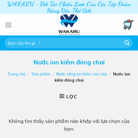
WAKARU - Đối Tác Chiến Lược Của Các Tập Đoàn
Skip
Hàng Đầu Thế Giới
to
content
Tìm
kiếm:
Nước ion kiềm đóng chai
Trang chủ
/
Sản phẩm
/
Nước uống ion kiềm cao cấp
/
Nước ion
kiềm đóng chai
LỌC
Không tìm thấy sản phẩm nào khớp với lựa chọn của
bạn.