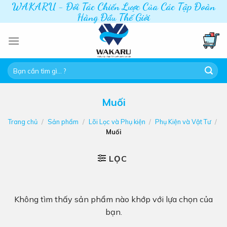
WAKARU - Đối Tác Chiến Lược Của Các Tập Đoàn
Skip
Hàng Đầu Thế Giới
to
content
Tìm
kiếm:
Muối
Trang chủ
/
Sản phẩm
/
Lõi Lọc và Phụ kiện
/
Phụ Kiện và Vật Tư
/
Muối
LỌC
Không tìm thấy sản phẩm nào khớp với lựa chọn của
bạn.