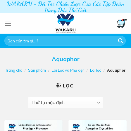
WAKARU - Đối Tác Chiến Lược Của Các Tập Đoàn
Skip
Hàng Đầu Thế Giới
to
content
Tìm
kiếm:
Aquaphor
Trang chủ
/
Sản phẩm
/
Lõi Lọc và Phụ kiện
/
Lõi lọc
/
Aquaphor
LỌC