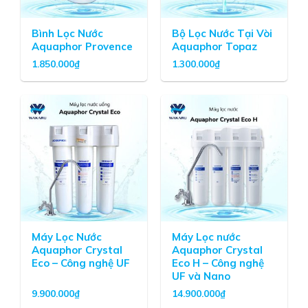
cho gia đình.
Bình Lọc Nước
Bộ Lọc Nước Tại Vòi
Kết hợp của nhiều công nghệ:
AQUALEN + DFS
Aquaphor Provence
Aquaphor Topaz
(Dynamic fixation of silver) +
Carbfiber block
1.850.000
₫
1.300.000
₫
Vật liệu lọc cao cấp được cấp bằng sáng chế
Vỏ lõi lọc làm từ nhựa trắng nguyên sinh, có độ bền
cao
Máy Lọc Nước
Máy Lọc nước
Aquaphor Crystal
Aquaphor Crystal
Eco – Công nghệ UF
Eco H – Công nghệ
UF và Nano
9.900.000
₫
14.900.000
₫