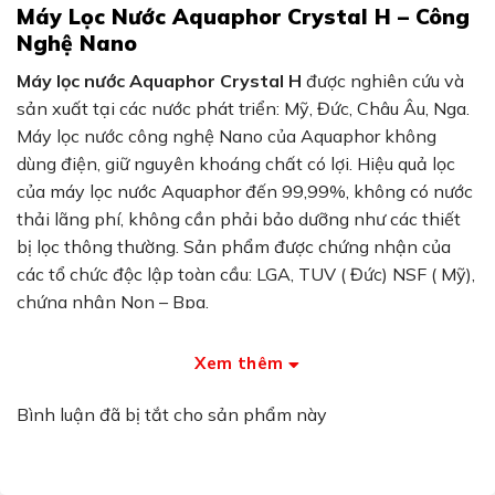
Máy Lọc Nước Aquaphor Crystal H – Công
Nghệ Nano
Máy lọc nước Aquaphor Crystal H
được nghiên cứu và
sản xuất tại các nước phát triển: Mỹ, Đức, Châu Âu, Nga.
Máy lọc nước công nghệ Nano của Aquaphor không
dùng điện, giữ nguyên khoáng chất có lợi. Hiệu quả lọc
của máy lọc nước Aquaphor đến 99,99%, không có nước
thải lãng phí, không cần phải bảo dưỡng như các thiết
bị lọc thông thường. Sản phẩm được chứng nhận của
các tổ chức độc lập toàn cầu: LGA, TUV ( Đức) NSF ( Mỹ),
chứng nhận Non – Bpa.
Kích thước
máy lọc nước Aquaphor Crystal H
nhỏ gọn
Xem thêm
chỉ bằng 1/3 các các sản phẩm thông thường, tiện ích,
dễ sử dụng. Máy lọc nước Aquaphor công nghệ Nano phù
Bình luận đã bị tắt cho sản phẩm này
hợp với mọi nhu cầu về nước uống trực tiếp. Hiện nay,
máy lọc nước Aquaphor Crystal H
được sử dụng phổ
biến tại gia đình, trường học, văn phòng, quán ăn nhỏ.