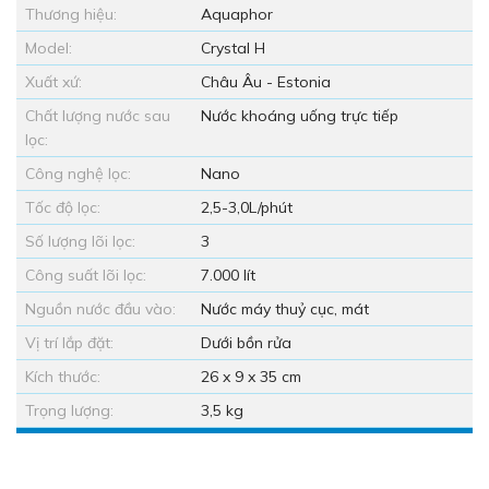
Thương hiệu:
Aquaphor
Model:
Crystal H
Xuất xứ:
Châu Âu - Estonia
Chất lượng nước sau
Nước khoáng uống trực tiếp
lọc:
Công nghệ lọc:
Nano
Tốc độ lọc:
2,5-3,0L/phút
Số lượng lõi lọc:
3
Công suất lõi lọc:
7.000 lít
Nguồn nước đầu vào:
Nước máy thuỷ cục, mát
Vị trí lắp đặt:
Dưới bồn rửa
Kích thước:
26 x 9 x 35 cm
Trọng lượng:
3,5 kg