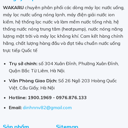
Với trên 30 năm kinh nghiệm nghiên cứu khoa học công
WAKARU
chuyên phân phối các dòng máy lọc nước uống,
nghệ cao trong lĩnh vực nước, Aquaphor nhận được
máy lọc nước uống nóng lạnh, máy điện giải nước ion
nhiều bằng sáng chế trên khắp thế giới. Aquaphor sở
kiềm, hệ thống lọc nước và làm mềm nước tổng nhà, hệ
hữu nhiều công nghệ mang đến những sản phẩm tốt
thống nước nóng trung tâm (heatpump), nước nóng năng
nhất phục vụ cho sức khỏe con người.
lượng mặt trời và máy lọc không khí. Cam kết hàng chính
hãng, chất lượng hàng đầu và đạt tiêu chuẩn nước uống
Công nghệ Nano hiện đại của Aquaphor
trực tiếp Quốc tế
Crystal H
Công nghệ Nano kết hợp sợi Aqualen được cấp
Trụ sở chính:
số 304 Xuân Đỉnh, Phường Xuân Đỉnh,
bằng sáng chế
Quận Bắc Từ Liêm, Hà Nội.
Bạc hoạt tính hoạt động như một chất diệt khuẩn.
Văn Phòng Giao Dịch:
Số 26 Ngõ 203 Hoàng Quốc
Trong các bộ lọc thông thường Bạc chỉ nằm trên một bề
Việt, Cầu Giấy, Hà Nội
mặt vật liệu và không ổn định. Sau 1 thời gian ngắn nó
Hotline:
1900.1969 - 0976.876.133
sẽ bị rửa trôi bằng nước. Bạc là một loại kim loại nặng,
lâu ngày nó có thể trở thành một chất độc hại. Trong các
Email:
dinhnnv82@gmail.com
bộ lọc của Aquaphor, phân tử Bạc sẽ được kiểm soát 1
cách an toàn và phải thực hiện tác dụng diệt khuẩn,
Sản phẩm
Sitemap