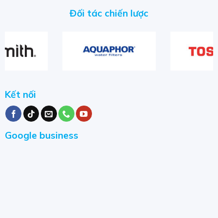
Bộ lọc nước làm bằng Aqualen xử lý được tạp chất
Đối tác chiến lược
vượt quá 800 lần so với hàm lượng Canxi và Magiê
theo tiêu chuẩn.
Số lượng các hợp chất trao đổi Ion trong Aqualencao
hơn hàng chục lần so với các loại vật liệu trao đổi ion
thông thường.
Sợi Aqualen được đan xen với lớp các Carbon phủ
Kết nối
Bạc chúng liên kết thành kết cấu vững chắc, giống
như rễ của cây bám chặt vào đất để ngăn chặn xói
mòn.
Google business
Sợi Aqualen kiểm soát và phân phối các dòng chảy
của nước đồng đều thông qua bộ lọc. Vì thế diện tích
bề mặt tiếp xúc giữa vật liệu với nước thế tăng lên.
Giúp tối ưu tăng hiệu quả lọc nước.
Sợi Aqualen của Aquaphor đã được phát triển và được
cấp bằng sáng chế về phát minh vật liệu lọc cao cấp và