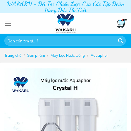
WAKARU - Đối Tác Chiến Lược Của Các Tập Đoàn
Skip
Hàng Đầu Thế Giới
to
content
Tìm
kiếm:
Trang chủ
/
Sản phẩm
/
Máy Lọc Nước Uống
/
Aquaphor