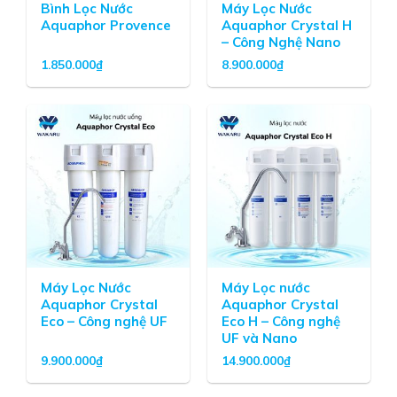
Công nghệ của bộ lọc
Bình Lọc Nước
Máy Lọc Nước
Aquaphor Provence
Aquaphor Crystal H
Vật liệu lọc cao cấp
– Công Nghệ Nano
1.850.000
₫
8.900.000
₫
Bộ lọc nước tại vòi Aquaphor Topaz
sử dụng công
nghệ lọc Nano và tích hợp sợi Aqualen – độc quyền
thương hiệu Aquaphor giúp loại bỏ đi các kim loại nặng
có trong nguồn hằng ngày, các chất clo, clo hữu cơ,
phenol, các thuốc hóa học trong nước cũng được loại bỏ
tối đa. Đây được xem là thiết kế lõi lọc mang tính cách
mạng trong cùng một lõi lọc nước.
Công nghệ Aqualen được phát triển và cấp bằng sáng
chế về phát minh vật liệu lọc cao cấp và cho hiệu quả xử
lý cao. Aqualen được sử dụng trong tất cả các tất cả các
Máy Lọc Nước
Máy Lọc nước
Aquaphor Crystal
Aquaphor Crystal
bộ lọc nước cao cấp của Aquaphor, model Topaz nhỏ
Eco – Công nghệ UF
Eco H – Công nghệ
gọn – tiện dụng, máy lọc nước RO Aquaphor Morion, máy
UF và Nano
lọc nước âm bồn,…
9.900.000
₫
14.900.000
₫
Công nghệ Aqualen độc quyền