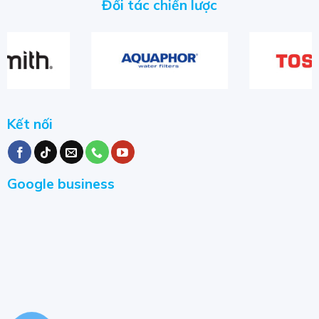
Đối tác chiến lược
bộ lọc Aquaphor ở mọi giai đoạn trong quá trình sản
xuất.
Các bộ lọc thương hiệu Aquaphor: bình lọc nước, máy lọc
nước âm bồn,.. đều đạt các tiêu chuẩn: LGA, TUV ( Đức ),
NSF (Mỹ), Non – BPA.
Kết nối
Chứng nhận chất lượng quốc tế
Google business