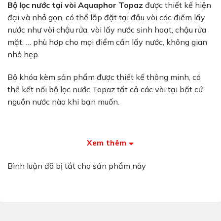
Bộ lọc nước tại vòi Aquaphor Topaz
được thiết kế hiện
đại và nhỏ gọn, có thể lắp đặt tại đầu vòi các điểm lấy
nước như vòi chậu rửa, vòi lấy nước sinh hoạt, chậu rửa
mặt, … phù hợp cho mọi điểm cần lấy nước, không gian
nhỏ hẹp.
Bộ khóa kèm sản phẩm được thiết kế thông minh, có
thể kết nối bộ lọc nước Topaz tất cả các vòi tại bất cứ
nguồn nước nào khi bạn muốn.
Sản phẩm được cung cấp chính hãng tại
Máy lọc nước
cao cấp
với đầy đủ giấy tờ chứng nhận cần thiết, được
Xem thêm
nhập khẩu trực tiếp từ Aquaphor Estonia – Châu Âu.
Bình luận đã bị tắt cho sản phẩm này
Ưu Điểm Bộ Lọc Nước Tại Vòi Aquaphor Topar
Bộ lọc nước tại vòi Aquaphor Topaz
được ra đời cùng
với những ưu điểm vượt trội sau: