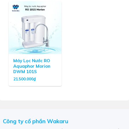
Aquaphor Topaz
sử dụng các sợi Aqualen giúp xử lý các
tạp chất vượt quá 800 lần so với hàm lượng Canxi và
Magiê so với các vật liệu làm mềm thông thường. Vì vậy,
Aqualen – Aquaphor có khả năng hấp phụ kim loại nặng
ở bất kỳ nồng độ nước cứng nào. Số lượng các hợp chất
trao đổi Ion tích cực trong Aqualen cao hơn hàng chục
lần so với các loại vật liệu trao đổi ion thông thường.
Máy Lọc Nước RO
Aquaphor Morion
DWM 101S
21.500.000
₫
Công ty cổ phần Wakaru