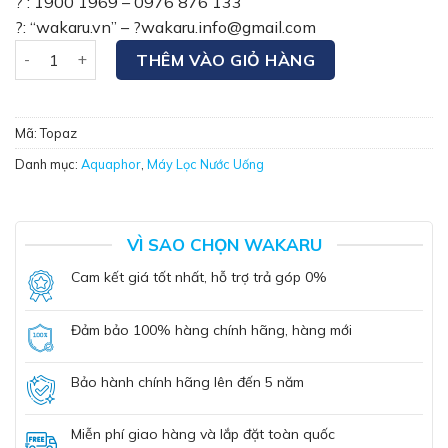
? : 1900 1969 – 0976 876 133
?: “wakaru.vn” – ?wakaru.info@gmail.com
Bộ Lọc Nước Tại Vòi Aquaphor Topaz số lượng
THÊM VÀO GIỎ HÀNG
Mã:
Topaz
Danh mục:
Aquaphor
,
Máy Lọc Nước Uống
VÌ SAO CHỌN WAKARU
Cam kết giá tốt nhất, hỗ trợ trả góp 0%
Đảm bảo 100% hàng chính hãng, hàng mới
Bảo hành chính hãng lên đến 5 năm
Miễn phí giao hàng và lắp đặt toàn quốc