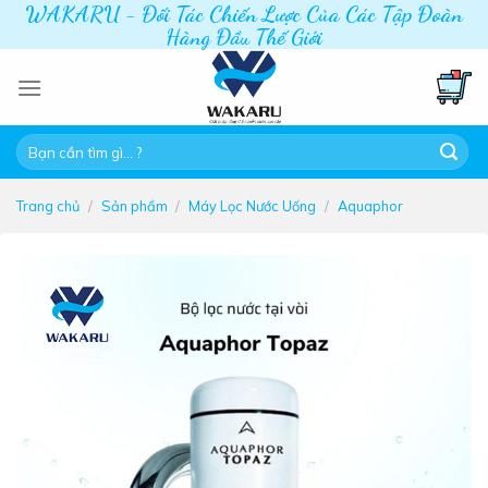
WAKARU - Đối Tác Chiến Lược Của Các Tập Đoàn
Skip
Hàng Đầu Thế Giới
to
content
Tìm
kiếm:
Trang chủ
/
Sản phẩm
/
Máy Lọc Nước Uống
/
Aquaphor