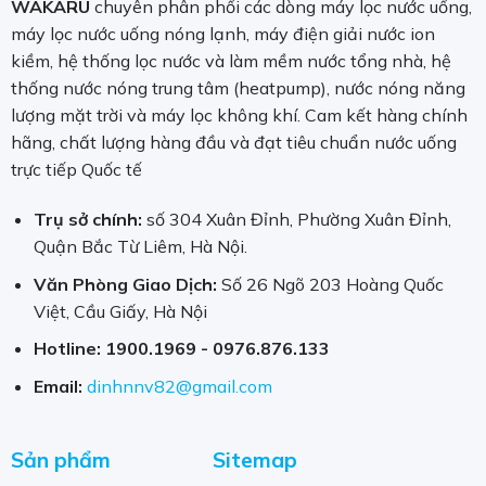
WAKARU
chuyên phân phối các dòng máy lọc nước uống,
máy lọc nước uống nóng lạnh, máy điện giải nước ion
kiềm, hệ thống lọc nước và làm mềm nước tổng nhà, hệ
thống nước nóng trung tâm (heatpump), nước nóng năng
lượng mặt trời và máy lọc không khí. Cam kết hàng chính
hãng, chất lượng hàng đầu và đạt tiêu chuẩn nước uống
trực tiếp Quốc tế
Lõi lọc công nghệ Aqualen
Trụ sở chính:
số 304 Xuân Đỉnh, Phường Xuân Đỉnh,
Quận Bắc Từ Liêm, Hà Nội.
Loại bỏ hiệu quản chất gây hại trong nước
Văn Phòng Giao Dịch:
Số 26 Ngõ 203 Hoàng Quốc
Việt, Cầu Giấy, Hà Nội
Lõi lọc
Aquaphor Topaz
giúp loại bỏ:
Hotline:
1900.1969 - 0976.876.133
Clo và Clo hữu cơ
Email:
dinhnnv82@gmail.com
Chì: khoảng 98%
Cadmium: khoảng 98%
Sản phẩm
Sitemap
Phenol: khoảng 99 %