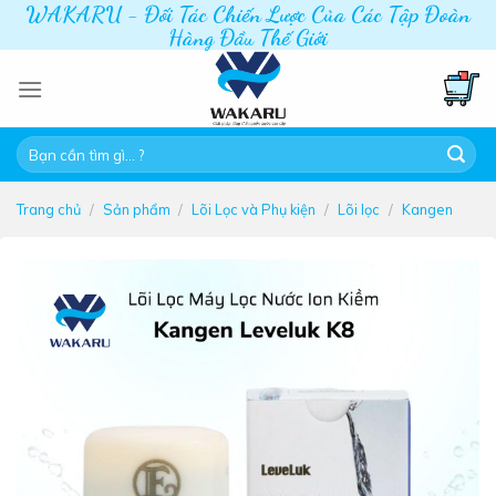
WAKARU - Đối Tác Chiến Lược Của Các Tập Đoàn
Skip
Hàng Đầu Thế Giới
to
content
Tìm
kiếm:
Trang chủ
/
Sản phẩm
/
Lõi Lọc và Phụ kiện
/
Lõi lọc
/
Kangen