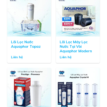
và đạt tiêu chuẩn NSF.
Bộ lõi lọc tinh của máy
Kangen K8 có tác dụng
loại bỏ tới 16 loại tạp
chất độc hại như các
chất tẩy rửa, thuốc bảo
vệ thực vật, thuốc trừ
sâu, Clo… làm cho nước
Lõi Lọc Nước
Lõi Lọc Máy Lọc
Aquaphor Topaz
Nước Tại Vòi
hết mùi, khử độc và giúp
Aquaphor Modern
làm mềm nước.
Liên hệ
Liên hệ