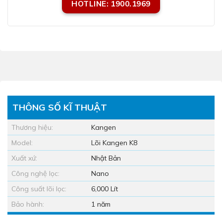
HOTLINE: 1900.1969
THÔNG SỐ KĨ THUẬT
Thương hiệu:
Kangen
Model:
Lõi Kangen K8
Xuất xứ:
Nhật Bản
Công nghệ lọc:
Nano
Công suất lõi lọc:
6,000 Lít
Bảo hành:
1 năm