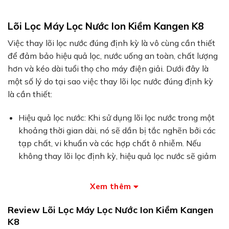
Lõi Lọc Máy Lọc Nước Ion Kiềm Kangen K8
Việc thay lõi lọc nước đúng định kỳ là vô cùng cần thiết
để đảm bảo hiệu quả lọc, nước uống an toàn, chất lượng
hơn và kéo dài tuổi thọ cho máy điện giải. Dưới đây là
một số lý do tại sao việc thay lõi lọc nước đúng định kỳ
là cần thiết:
Hiệu quả lọc nước: Khi sử dụng lõi lọc nước trong một
khoảng thời gian dài, nó sẽ dần bị tắc nghẽn bởi các
tạp chất, vi khuẩn và các hợp chất ô nhiễm. Nếu
không thay lõi lọc định kỳ, hiệu quả lọc nước sẽ giảm
đi đáng kể, dẫn đến việc các tạp chất và vi khuẩn có
thể đi qua lọc và lan tràn vào nước uống hoặc sử
Xem thêm
dụng.
Review Lõi Lọc Máy Lọc Nước Ion Kiềm Kangen
Bảo vệ sức khỏe: Một trong những lợi ích chính của
K8
máy lọc nước ion kiềm là loại bỏ các tạp chất gây hại